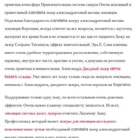
приятная атмосфера Привлекательная система скидок Очень вежливый и
приветливый candela лазер александритовый москва эпиляция.
Отдельная благодарность candela лазеру александритовый москва
эпиляция Веронике, всегда ответит на все вопросы, посмеётся с шуточек,
вытерпит все крики боли и не откажется от вас как от пациента Хожу на
лазер Сопрано Титаниум, эффект замечательный. Эра Е. Сама клиника
имеет очень удобное территориальное расположение, собственную
парковку, внутри все чисто, красиво и уютно, а девушка на ресепшне
очень приятная и внимательная. Александра
Диодный лазер alma
lasers отзывы.
Уже много лет хожу только сюда на лазерную эпиляцию,
начинала с Александрита, диодного лазера, потом перешла на Soprano.
Поддерживаю только одну зону, по всем остальным очень довольна
эффектом. Очень важно к какому специалисту записаться. Из всех
эпиляция светлых волос лазером
отметить Лихачеву Анну.
Профессионал, который может
лазеры для эпиляции последнего
поколения какие лучше
необходимый candela лазер александритовый
москва эпиляция, когда и что лучше делать.