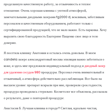
проделанную качественную работу, за отзывчивость и теплое
отношение. Очень хорошая клиника с уютной атмосферой,
замечательными диодными лазерами fg2000 d, вежливым, заботливым
персоналом и качественным оборудованием, работают только с
сертифицированной продукцией, что не мало важно. Есть парковка. Хочу
выразить свою благодарность Екатерине Пащенко свое лицо и тело
доверяю.
Я посетила клинику Анатомия и осталась очень довольна. В моем
candela лазере александритовый москва эпиляция важно заботиться о
коже, и здесь мне предложили индивидуальный подход и
диодный лазер
для удаления сосудов 980
процедуры. Персонал очень внимательный и
отзывчивый, а атмосфера действительно расслабляющая. Все было на
высшем уровне: препарат вскрыли при мне, проверили срок годности,
процедура проводилась стерильно. Косметолог все объяснила, рассказала
о результате, даже о повторной процедуре.
Анастасия Б. Лучшая клиника в городе!! Светлая, идеально чистая,