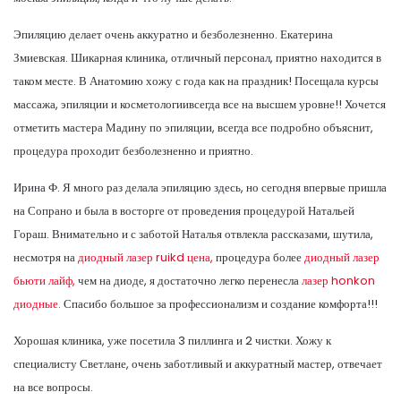
Эпиляцию делает очень аккуратно и безболезненно. Екатерина
Змиевская. Шикарная клиника, отличный персонал, приятно находится в
таком месте. В Анатомию хожу с года как на праздник! Посещала курсы
массажа, эпиляции и косметологиивсегда все на высшем уровне!! Хочется
отметить мастера Мадину по эпиляции, всегда все подробно объяснит,
процедура проходит безболезненно и приятно.
Ирина Ф. Я много раз делала эпиляцию здесь, но сегодня впервые пришла
на Сопрано и была в восторге от проведения процедурой Натальей
Гораш. Внимательно и с заботой Наталья отвлекла рассказами, шутила,
несмотря на
диодный лазер ruikd цена,
процедура более
диодный лазер
бьюти лайф,
чем на диоде, я достаточно легко перенесла
лазер honkon
диодные.
Спасибо большое за профессионализм и создание комфорта!!!
Хорошая клиника, уже посетила 3 пиллинга и 2 чистки. Хожу к
специалисту Светлане, очень заботливый и аккуратный мастер, отвечает
на все вопросы.