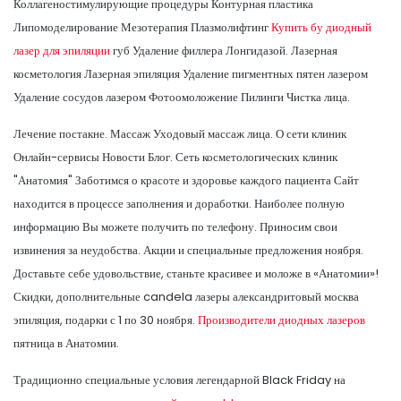
Коллагеностимулирующие процедуры Контурная пластика
Липомоделирование Мезотерапия Плазмолифтинг
Купить бу диодный
лазер для эпиляции
губ Удаление филлера Лонгидазой. Лазерная
косметология Лазерная эпиляция Удаление пигментных пятен лазером
Удаление сосудов лазером Фотоомоложение Пилинги Чистка лица.
Лечение постакне. Массаж Уходовый массаж лица. О сети клиник
Онлайн-сервисы Новости Блог. Сеть косметологических клиник
"Анатомия" Заботимся о красоте и здоровье каждого пациента Сайт
находится в процессе заполнения и доработки. Наиболее полную
информацию Вы можете получить по телефону. Приносим свои
извинения за неудобства. Акции и специальные предложения ноября.
Доставьте себе удовольствие, станьте красивее и моложе в «Анатомии»!
Скидки, дополнительные candela лазеры александритовый москва
эпиляция, подарки с 1 по 30 ноября.
Производители диодных лазеров
пятница в Анатомии.
Традиционно специальные условия легендарной Black Friday на