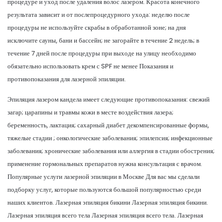
процедуре и уход после удаления волос лазером. Красота конечного
результата зависит и от послепроцедурного ухода: неделю после
процедуры не используйте скрабы в обработанной зоне; на дня
исключите сауны, бани и бассейн; не загорайте в течение 2 недель; в
течение 7 дней после процедуры при выходе на улицу необходимо
обязательно использовать крем с SPF не менее Показания и
противопоказания для лазерной эпиляции.
Эпиляция лазером кандела имеет следующие противопоказания: свежий
загар; царапины и травмы кожи в месте воздействия лазера;
беременность, лактация; сахарный диабет декомпенсированные формы,
тяжелые стадии ; онкологические заболевания; эпилепсия; инфекционные
заболевания; хронические заболевания или аллергия в стадии обострения;
применение гормональных препаратов нужна консультация с врачом.
Популярные услуги лазерной эпиляции в Москве Для вас мы сделали
подборку услуг, которые пользуются большой популярностью среди
наших клиентов. Лазерная эпиляция бикини Лазерная эпиляция бикини.
Лазерная эпиляция всего тела Лазерная эпиляция всего тела. Лазерная