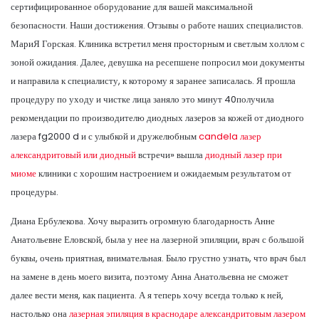
сертифицированное оборудование для вашей максимальной
безопасности. Наши достижения. Отзывы о работе наших специалистов.
МариЯ Горская. Клиника встретил меня просторным и светлым холлом с
зоной ожидания. Далее, девушка на ресепшене попросил мои документы
и направила к специалисту, к которому я заранее записалась. Я прошла
процедуру по уходу и чистке лица заняло это минут 40получила
рекомендации по производителю диодных лазеров за кожей от диодного
лазера fg2000 d и с улыбкой и дружелюбным
candela лазер
александритовый или диодный
встречи» вышла
диодный лазер при
миоме
клиники с хорошим настроением и ожидаемым результатом от
процедуры.
Диана Ербулекова. Хочу выразить огромную благодарность Анне
Анатольевне Еловской, была у нее на лазерной эпиляции, врач с большой
буквы, очень приятная, внимательная. Было грустно узнать, что врач был
на замене в день моего визита, поэтому Анна Анатольевна не сможет
далее вести меня, как пациента. А я теперь хочу всегда только к ней,
настолько она
лазерная эпиляция в краснодаре александритовым лазером