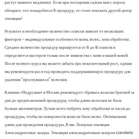
растут намного медленнее. Если при посещении салона вам с порога
обещают, что понадобится 5 процедур, то стоит поискать другой центр
эпиляции!
Результат и необходимое количество сеансов зависит от нескольких
факторов - индивидуальные особенности кожи, волос, зона обработки.
Среднее количество процедур варьируется от 6 до 8 сеансов и
определяется мастером только после знакомства с вами и вашей кожей.
После полного курса вы можете забыть про нежелательный рост, однако
мы рекомендуем раз в год проводить поддерживающую процедуру для
удаления "проснувшихся" волосков.
Клиника «Подружки» в Москве рекомендует сбривать волоски бритвой за
дня до предполагаемой процедуры, чтобы длина волосков не была
больше миллиметров. Лучше всего побрить зону обработки за часов до
процедуры, чтобы на поверхности кожи не было волос. Оптимальная
длина для проведения процедуры ,5 мм. Лазерная эпиляция.
Александритовые лазеры. Эпиляция александритовым лазером candela.