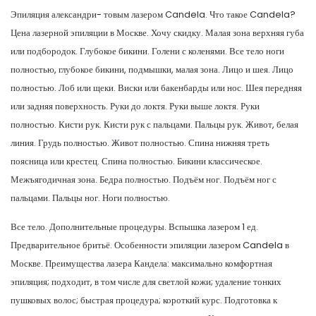
Эпиляция александри- товым лазером Candela. Что такое Candela?
Цена лазерной эпиляции в Москве. Хочу скидку. Малая зона верхняя губа
или подбородок. Глубокое бикини. Голени с коленями. Все тело ноги
полностью, глубокое бикини, подмышки, малая зона. Лицо и шея. Лицо
полностью. Лоб или щеки. Виски или бакенбарды или нос. Шея передняя
или задняя поверхность. Руки до локтя. Руки выше локтя. Руки
полностью. Кисти рук. Кисти рук с пальцами. Пальцы рук. Живот, белая
линия. Грудь полностью. Живот полностью. Спина нижняя треть
поясница или крестец. Спина полностью. Бикини классическое.
Межъягодичная зона. Бедра полностью. Подъём ног. Подъём ног с
пальцами. Пальцы ног. Ноги полностью.
Все тело. Дополнительные процедуры. Вспышка лазером 1 ед.
Предварительное бритьё. Особенности эпиляции лазером Candela в
Москве. Преимущества лазера Кандела: максимально комфортная
эпиляция; подходит, в том числе для светлой кожи; удаление тонких
пушковых волос; быстрая процедура; короткий курс. Подготовка к