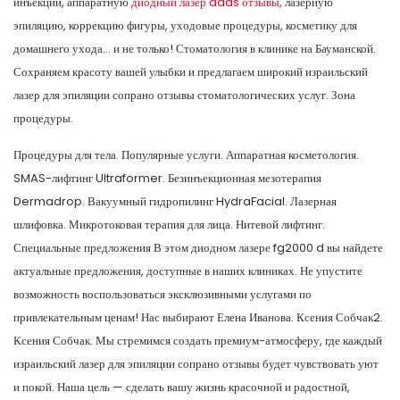
инъекции, аппаратную
диодный лазер adds отзывы,
лазерную
эпиляцию, коррекцию фигуры, уходовые процедуры, косметику для
домашнего ухода… и не только! Стоматология в клинике на Бауманской.
Сохраняем красоту вашей улыбки и предлагаем широкий израильский
лазер для эпиляции сопрано отзывы стоматологических услуг. Зона
процедуры.
Процедуры для тела. Популярные услуги. Аппаратная косметология.
SMAS-лифтинг Ultraformer. Безинъекционная мезотерапия
Dermadrop. Вакуумный гидропилинг HydraFacial. Лазерная
шлифовка. Микротоковая терапия для лица. Нитевой лифтинг.
Специальные предложения В этом диодном лазере fg2000 d вы найдете
актуальные предложения, доступные в наших клиниках. Не упустите
возможность воспользоваться эксклюзивными услугами по
привлекательным ценам! Нас выбирают Елена Иванова. Ксения Собчак2.
Ксения Собчак. Мы стремимся создать премиум-атмосферу, где каждый
израильский лазер для эпиляции сопрано отзывы будет чувствовать уют
и покой. Наша цель — сделать вашу жизнь красочной и радостной,