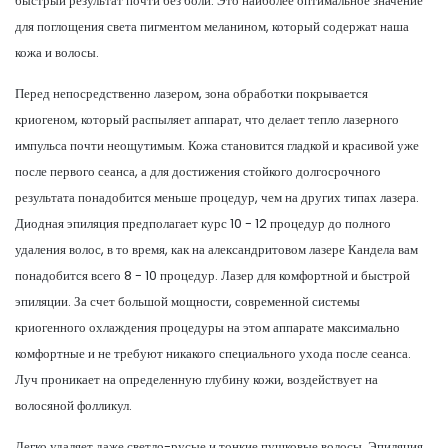
быстрый результат почти без боли. Это наиболее оптимальное значение
для поглощения света пигментом меланином, который содержат наша
кожа и волосы.
Перед непосредственно лазером, зона обработки покрывается
криогеном, который распыляет аппарат, что делает тепло лазерного
импульса почти неощутимым. Кожа становится гладкой и красивой уже
после первого сеанса, а для достижения стойкого долгосрочного
результата понадобится меньше процедур, чем на других типах лазера.
Диодная эпиляция предполагает курс 10 - 12 процедур до полного
удаления волос, в то время, как на александритовом лазере Кандела вам
понадобится всего 8 - 10 процедур. Лазер для комфортной и быстрой
эпиляции. За счет большой мощности, современной системы
криогенного охлаждения процедуры на этом аппарате максимально
комфортные и не требуют никакого специального ухода после сеанса.
Луч проникает на определенную глубину кожи, воздействует на
волосяной фолликул.
Легко удаляет даже светло-русые и тонкие пушковые волосы. Эпиляция