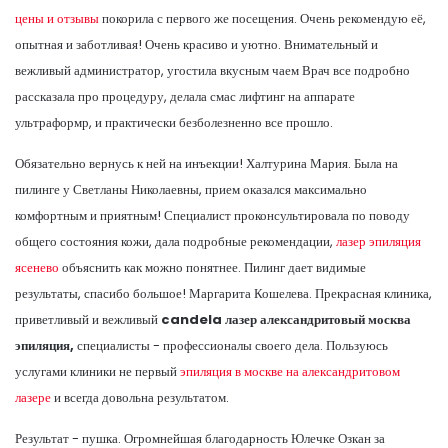
цены и отзывы
покорила с первого же посещения. Очень рекомендую её,
опытная и заботливая! Очень красиво и уютно. Внимательный и
вежливый администратор, угостила вкусным чаем Врач все подробно
рассказала про процедуру, делала смас лифтинг на аппарате
ультраформр, и практически безболезненно все прошло.
Обязательно вернусь к ней на инъекции! Халтурина Мария. Была на
пилинге у Светланы Николаевны, прием оказался максимально
комфортным и приятным! Специалист проконсультировала по поводу
общего состояния кожи, дала подробные рекомендации,
лазер эпиляция
ясенево
объяснить как можно понятнее. Пилинг дает видимые
результаты, спасибо большое! Маргарита Кошелева. Прекрасная клиника,
приветливый и вежливый
candela лазер александритовый москва
эпиляция,
специалисты - профессионалы своего дела. Пользуюсь
услугами клиники не первый
эпиляция в москве на александритовом
лазере
и всегда довольна результатом.
Результат - пушка. Огромнейшая благодарность Юлечке Озкан за