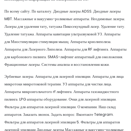
По всему сайту. По каталогу. Диодные лазеры ADSS. Диодные лазеры
MBT. Массажные и вакуумно-роликовые аппараты. Неодимовые лазеры.
Лазеры для удаления тату, татуажа Пикосекундный лазер. Удаление тату.
Удаление татуажа. Аппараты кавитации ультразвуковой УЗ. Аппараты
для Миостимуляции стимуляция мышц. Аппараты криолиполиза.
Аппараты для Лазерного Липолиза. Аппараты для RF лифтинга. Аппараты
для карбонового пилинга. SMAS-лифтинг аппаратный для омоложения.
Фракционные лазеры. Системы анализа и восстановления кожи.
Эрбиевые лазеры. Аппараты для лазерной эпиляции. Аппараты для лица
микротоки микротоковой терапии. УЗ аппараты для чистки лица.
Аппараты микроигольчатого rf лифтинга. Аппараты газожидкостного
пилинга. LPG аппараты оборудование. Очки для лазерной эпиляции.
Фильтры для аппаратов лазерной эпиляции. О компании. Наш склад
аппаратов. Заказать звонок. Задать вопрос. Вконтакте Telegram.
Фильтры для аппаратов лазерной эпиляции 5. Фильтры для аппаратов
лазерной эпиляции Диодные лазеры Массажные и вакуумно-роликовые