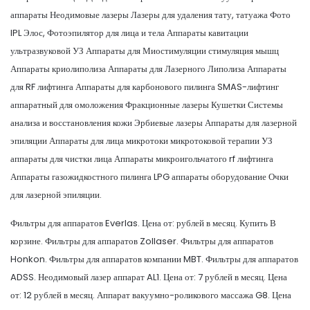
аппараты Неодимовые лазеры Лазеры для удаления тату, татуажа Фото
IPL Элос, Фотоэпилятор для лица и тела Аппараты кавитации
ультразвуковой УЗ Аппараты для Миостимуляции стимуляция мышц
Аппараты криолиполиза Аппараты для Лазерного Липолиза Аппараты
для RF лифтинга Аппараты для карбонового пилинга SMAS-лифтинг
аппаратный для омоложения Фракционные лазеры Кушетки Системы
анализа и восстановления кожи Эрбиевые лазеры Аппараты для лазерной
эпиляции Аппараты для лица микротоки микротоковой терапии УЗ
аппараты для чистки лица Аппараты микроигольчатого rf лифтинга
Аппараты газожидкостного пилинга LPG аппараты оборудование Очки
для лазерной эпиляции.
Фильтры для аппаратов Everlas. Цена от: рублей в месяц. Купить В
корзине. Фильтры для аппаратов Zollaser. Фильтры для аппаратов
Honkon. Фильтры для аппаратов компании MBT. Фильтры для аппаратов
ADSS. Неодимовый лазер аппарат AL1. Цена от: 7 рублей в месяц. Цена
от: 12 рублей в месяц. Аппарат вакуумно-роликового массажа G8. Цена