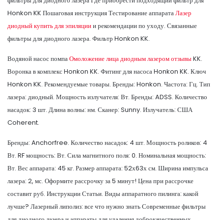
фильтры для диодного лазера Где приобрести подходящий фильтр для
Honkon KK Пошаговая инструкция Тестирование аппарата
Лазер
диодный купить для эпиляции
и рекомендации по уходу. Связанные
фильтры для диодного лазера. Фильтр Honkon KK.
Водяной насос помпа
Омоложение лица диодным лазером отзывы
KK.
Воронка в комплекс Honkon KK. Фитинг для насоса Honkon KK. Ключ
Honkon KK. Рекомендуемые товары. Бренды: Honkon. Частота: Гц. Тип
лазера: диодный. Мощность излучателя: Вт. Бренды: ADSS. Количество
насадок: 3 шт. Длина волны: нм. Сканер: Sunny. Излучатель: США
Coherent.
Бренды: Anchorfree. Количество насадок: 4 шт. Мощность роликов: 4
Вт. RF мощность: Вт. Сила магнитного поля: 0. Номинальная мощность:
Вт. Вес аппарата: 45 кг. Размер аппарата: 52х63х см. Ширина импульса
лазера: 2, мс. Оформите рассрочку за 5 минут! Цена при рассрочке
составит руб. Инструкции Статьи. Виды аппаратного пилинга: какой
лучше? Лазерный липолиз: все что нужно знать Современные фильтры
для диодного лазера и аппараты для удаления доброкачественных