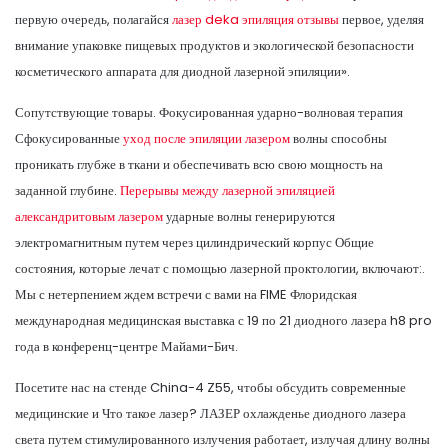
первую очередь, полагайся
лазер deka эпиляция отзывы
первое, уделяя
внимание упаковке пищевых продуктов и экологической безопасности
косметического аппарата для диодной лазерной эпиляции».
Сопутствующие товары. Фокусированная ударно-волновая терапия
Сфокусированные
уход после эпиляции лазером
волны способны
проникать глубже в ткани и обеспечивать всю свою мощность на
заданной глубине.
Перерывы между лазерной эпиляцией
александритовым лазером
ударные волны генерируются
электромагнитным путем через цилиндрический корпус Общие
состояния, которые лечат с помощью лазерной проктологии, включают:.
Мы с нетерпением ждем встречи с вами на FIME Флоридская
международная медицинская выставка с 19 по 21 диодного лазера h8 pro
года в конференц-центре Майами-Бич.
Посетите нас на стенде China-4 Z55, чтобы обсудить современные
медицинские и Что такое лазер? ЛАЗЕР охлажденье диодного лазера
света путем стимулированного излучения работает, излучая длину волны