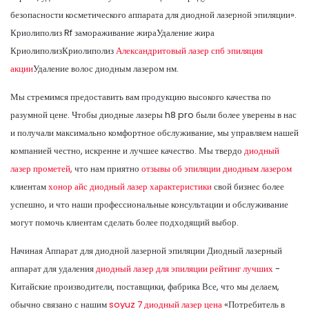
безопасности косметического аппарата для диодной лазерной эпиляции».
Криолиполиз Rf замораживание жираУдаление жира
КриолиполизКриолиполиз
Александритовый лазер спб эпиляция
акции
Удаление волос диодным лазером нм.
Мы стремимся предоставить вам продукцию высокого качества по
разумной цене. Чтобы диодные лазеры h8 pro были более уверены в нас
и получали максимально комфортное обслуживание, мы управляем нашей
компанией честно, искренне и лучшее качество. Мы твердо
диодный
лазер прометей,
что нам приятно
отзывы об эпиляции диодным лазером
клиентам
хонор айс диодный лазер характеристики
свой бизнес более
успешно, и что наши профессиональные консультации и обслуживание
могут помочь клиентам сделать более подходящий выбор.
Начиная Аппарат для диодной лазерной эпиляции Диодный лазерный
аппарат для удаления
диодный лазер для эпиляции рейтинг лучших
-
Китайские производители, поставщики, фабрика Все, что мы делаем,
обычно связано с нашим
soyuz 7 диодный лазер цена
«Потребитель в