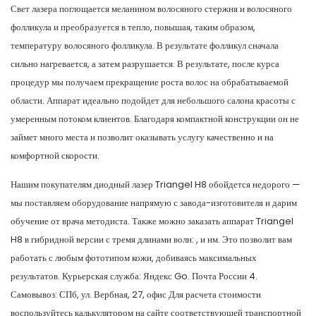
Свет лазера поглощается меланином волосяного стержня и волосяного
фолликула и преобразуется в тепло, повышая, таким образом,
температуру волосяного фолликула. В результате фолликул сначала
сильно нагревается, а затем разрушается. В результате, после курса
процедур мы получаем прекращение роста волос на обрабатываемой
области. Аппарат идеально подойдет для небольшого салона красоты с
умеренным потоком клиентов. Благодаря компактной конструкции он не
займет много места и позволит оказывать услугу качественно и на
комфортной скорости.
Нашим покупателям диодный лазер Triangel H8 обойдется недорого —
мы поставляем оборудование напрямую с завода-изготовителя и дарим
обучение от врача методиста. Также можно заказать аппарат Triangel
H8 в гибридной версии с тремя длинами волн: , и нм. Это позволит вам
работать с любым фототипом кожи, добиваясь максимальных
результатов. Курьерская служба: Яндекс Go. Почта России 4.
Самовывоз: СПб, ул. Вербная, 27, офис Для расчета стоимости
воспользуйтесь калькулятором на сайте соответствующей транспортной