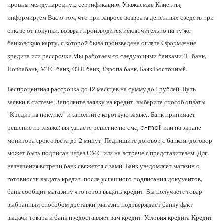
прошла международную сертификацию. Уважаемые Клиенты,
информируем Вас о том, что при запросе возврата денежных средств при
отказе от покупки, возврат производится исключительно на ту же
банковскую карту, с которой была произведена оплата Оформление
кредита или рассрочки Мы работаем со следующими банками: Т-банк,
Почтабанк, МТС банк, ОТП банк, Европа банк, Банк Восточный.
Беспроцентная рассрочка до 12 месяцев на сумму до 1 рублей. Путь
заявки в системе: Заполните заявку на кредит: выберите способ оплаты
"Кредит на покупку" и заполните короткую заявку. Банк принимает
решение по заявке: вы узнаете решение по смс, e-mail или на экране
монитора срок ответа до 2 минут. Подпишите договор с банком: договор
может быть подписан через СМС или на встрече с представителем. Для
назначения встречи банк свяжется с вами. Банк уведомляет магазин о
готовности выдать кредит: после успешного подписания документов,
банк сообщит магазину что готов выдать кредит. Вы получаете товар
выбранным способом доставки: магазин подтверждает банку факт
выдачи товара и банк предоставляет вам кредит. Условия кредита Кредит