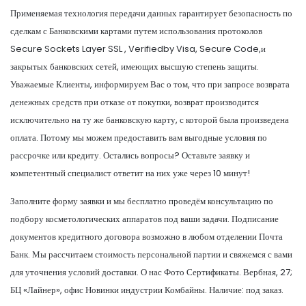
Применяемая технология передачи данных гарантирует безопасность по
сделкам с Банковскими картами путем использования протоколов
Secure Sockets Layer SSL , Verifiedby Visa, Secure Code,и
закрытых банковских сетей, имеющих высшую степень защиты.
Уважаемые Клиенты, информируем Вас о том, что при запросе возврата
денежных средств при отказе от покупки, возврат производится
исключительно на ту же банковскую карту, с которой была произведена
оплата. Потому мы можем предоставить вам выгодные условия по
рассрочке или кредиту. Остались вопросы? Оставьте заявку и
компетентный специалист ответит на них уже через 10 минут!
Заполните форму заявки и мы бесплатно проведём консультацию по
подбору косметологических аппаратов под ваши задачи. Подписание
документов кредитного договора возможно в любом отделении Почта
Банк. Мы рассчитаем стоимость персональной партии и свяжемся с вами
для уточнения условий доставки. О нас Фото Сертификаты. Вербная, 27;
БЦ «Лайнер», офис Новинки индустрии Комбайны. Наличие: под заказ.