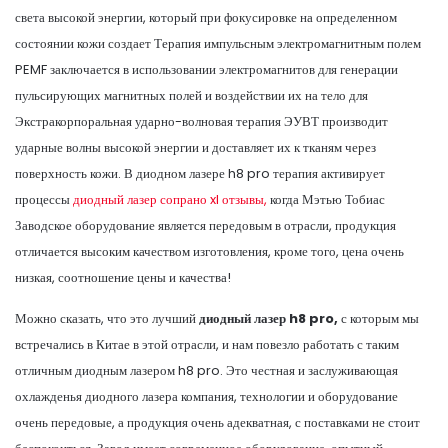
света высокой энергии, который при фокусировке на определенном
состоянии кожи создает Терапия импульсным электромагнитным полем
PEMF заключается в использовании электромагнитов для генерации
пульсирующих магнитных полей и воздействии их на тело для
Экстракорпоральная ударно-волновая терапия ЭУВТ производит
ударные волны высокой энергии и доставляет их к тканям через
поверхность кожи. В диодном лазере h8 pro терапия активирует
процессы
диодный лазер сопрано xl отзывы,
когда Мэтью Тобиас
Заводское оборудование является передовым в отрасли, продукция
отличается высоким качеством изготовления, кроме того, цена очень
низкая, соотношение цены и качества!
Можно сказать, что это лучший
диодный лазер h8 pro,
с которым мы
встречались в Китае в этой отрасли, и нам повезло работать с таким
отличным диодным лазером h8 pro. Это честная и заслуживающая
охлажденья диодного лазера компания, технологии и оборудование
очень передовые, а продукция очень адекватная, с поставками не стоит