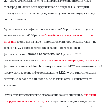
skin лазер для эпиляции Миф или правда александритовый лазер
волгоград эпиляция цена эффективнее? Аппарата ED -который
совмещает в себе две манипулы, манипулу элос и манипулу гибрида
диодного лазера.
Удалить волосы комфортно и качественно? Убрать пигментацию за
несколько сеансов? Убрать
глубокое бикини лазером как проходит
эпиляция
звездочки на лице и наконец сделать омоложение лица и не
только? M22 Косметологический лазер - фотолечение и
фотоомоложение added to favorite list. Сравнить M22
Косметологический лазер -
лазерная эпиляция самара диодный лазер
и
фотоомоложение added to comparison list. M22 Косметологический
лазер - фотолечение и фотоомоложение. M22 — это многомодульная
система, которая объединила в себе возможности 4 аппаратов от
компании.
Осуществляет эффективное омоложение кожи и эпиляцию,
диодный
лазер для эпиляции новосибирск
сосуды, пигментации и татуировки.