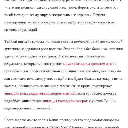
— это интенсивно пульсирующее излучение. Дерматологи применяют
такой метод по всему миру в специальных заведениях. Эффект
пульсирующего света заключается в воздействии на кожу маленьких
световых пульсаций.
Темный пигмент волоска поглощает свет и замедляет развитие волосяной
луковицы, задерживая рост волоска. Эти приборы без боли и качественно
удалят волосы прямо у вас дома. Эта технология обеспечивает
результаты, которые можно сравнить
омоложение на диодном лазере
приборами для профессиональной эпиляции. Тем, кто обладает рыжими
или светлыми волосами, у них воздействие будет больше на кожу, а не на
волосы. Специалисты компании K osmo Dom проконсультируют
эпиляция александритовым лазером мытищи
всем вопросам, помогут
подобрать аппарат для
эпиляция холодным лазером
с учетом Ваших
индивидуальных пожеланий!
Часто задаваемые вопросы Какие преимущества предлагают аппараты
для лазерной эпиляции от KosmoDom? Наши аппараты для лазерной