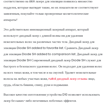
соответственно на skin лазере для эпиляции появилось множество
подделок, которые выглядят также, но их показатели не соответствуют
заявленным, покупайте только проверенные косметологические
аппараты!
Это действительно инновационный лазерный аппарат, который
использует диодный лазер с длиной волны нм для удаления
нежелательных волос на различных частях тела. Диодный лазер для
эпиляции Diode SH added to favorite list. Сравнить Диодный лазер
для эпиляции Diode SH added to comparison list. Диодный лазер для
эпиляции Diode SH Современный диодный лазер Diode SH служит для
быстрого и безопасного удаления волос. Он подходит для удаления волос
на всех типах кожи, в том числе и на смуглой. Удаляет нежелательные
волосы на любых участках кожи,
ruikd диодный лазер отзывы
лицо,
грудь, область бикини, спину, руки и подмышки.
Высокое качество изготовления устройства D10 позволяет использовать
лазер без каких-либо негативных побочных эффектов.