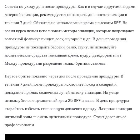
Советы по уходу до и после процедуры. Как и в случае с другими видами
лазерной эпиляции, рекомендуется не загорать до и после эпиляции в
течении 7 дней. Обязательно использование крема с высоким SPF. Во
время курса нельзя использовать методы эпиляции, которые повреждают
волосяной фолликул пинцет, воск, шугаринг и др. В день проведения
процедуры не посещайте бассейн, баню, сауну, не используйте
косметические средства тональные крема, пудру, дезодоранты и т.
Между процедурами разрешено только бриться станком.
Первое бритье показано через дня после проведения процедуры. В
течении 7 дней после процедуры исключите поход в солярий и
попадание прямых солнечных лучей на зону эпиляции. На улице
используйте солнцезащитный крем 25 SPF и выше. В день процедуры
старайтесь избегать стесняющую движения одежду. Лазерная эпиляция
интимной зоны — очень щепетильная процедура. Стоит доверить её
профессионалам.