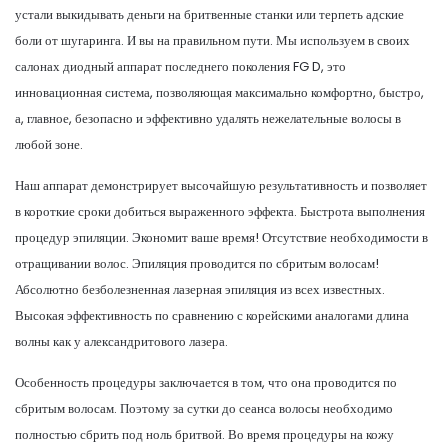
устали выкидывать деньги на бритвенные станки или терпеть адские
боли от шугаринга. И вы на правильном пути. Мы используем в своих
салонах диодный аппарат последнего поколения FG D, это
инновационная система, позволяющая максимально комфортно, быстро,
а, главное, безопасно и эффективно удалять нежелательные волосы в
любой зоне.
Наш аппарат демонстрирует высочайшую результативность и позволяет
в короткие сроки добиться выраженного эффекта. Быстрота выполнения
процедур эпиляции. Экономит ваше время! Отсутствие необходимости в
отращивании волос. Эпиляция проводится по сбритым волосам!
Абсолютно безболезненная лазерная эпиляция из всех известных.
Высокая эффективность по сравнению с корейскими аналогами длина
волны как у александритового лазера.
Особенность процедуры заключается в том, что она проводится по
сбритым волосам. Поэтому за сутки до сеанса волосы необходимо
полностью сбрить под ноль бритвой. Во время процедуры на кожу