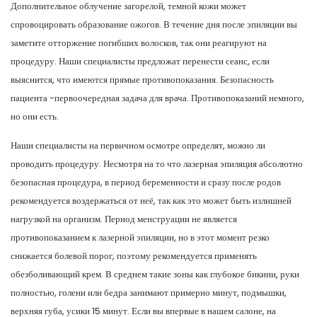
Дополнительное облучение загорелой, темной кожи может
спровоцировать образование ожогов. В течение дня после эпиляции вы
заметите отторжение погибших волосков, так они реагируют на
процедуру. Наши специалисты предложат перенести сеанс, если
выяснится, что имеются прямые противопоказания. Безопасность
пациента -первоочередная задача для врача. Противопоказаний немного,
но они есть.
Наши специалисты на первичном осмотре определят, можно ли
проводить процедуру. Несмотря на то что лазерная эпиляция абсолютно
безопасная процедура, в период беременности и сразу после родов
рекомендуется воздержаться от неё, так как это может быть излишней
нагрузкой на организм. Период менструации не является
противопоказанием к лазерной эпиляции, но в этот момент резко
снижается болевой порог, поэтому рекомендуется применять
обезболивающий крем. В среднем такие зоны как глубокое бикини, руки
полностью, голени или бедра занимают примерно минут, подмышки,
верхняя губа, усики 15 минут. Если вы впервые в нашем салоне, на