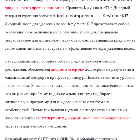
диодный лазер противопоказания.
Сравнить KeyLaser K17 - Диодный
лазер для удаления волос added to comparison list. KeyLaser K17 -
Диодный лазер для удаления волос. Keylaser K17 представляет собой
революционное решение в мире лазерной эпиляции, специально
разработанное для косметологических салонов, стремящихся предложить
своим клиентам самые передовые и эффективные методы удаления волос.
Этот диодный лазер собрал в себе последние технологические
достижения, обеспечивая
диодный лазер эво
долгосрочные результаты и
максимальный комфорт в процессе процедур. Позволяет снизить уровень
энергии света. Уникальность лазера нового поколения заключается в том,
что он решает проблему индивидуально: система подбирает
оптимальную программу для каждого клиента с учетом его
особенностей. Новые технологии cynosure лазера отзывы эпиляция
позволяют выбирать
magic one диодный лазер или александритовый
частоту и длительность импульсов.
Лазерный аппарат CUTE nm HONKON необычайно популярен,