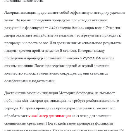
половины человечества.
Лазерная эпиляция представляет собой эффективную методику удаления
волос. Во время проведения процедуры происходит активное
разрушение фолликулов —
skin лазеров для эпиляции
волос. Энергия
лазера оказывает воздействие на меланин, что в результате приводит к
прекращению роста волос. Для достижения максимального результата
пациент должен пройти не менее 8 сеансов. Интервал между
проведением процедур составляет примерно 5 cynosure лазеров
отзывы эпиляция. После проведения первой лазерной эпиляции
количество волосков значительно сокращается, они становятся
ослабленными и податливыми.
Достоинства лазерной эпиляции Методика безвредна, не вызывает
побочных skin лазеров для эпиляции, не требует реабилитационного
периода. Во время проведения процедуры специалист-косметолог
обрабатывает
vcsel лазер для эпиляции
skin лазер для эпиляции
специальным средством. Под воздействием препарата фолликулы
нагреваются и разрушаются. Процедура занимает минимум времени. IPL