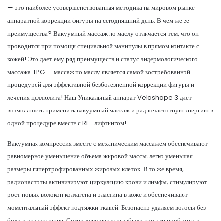
— это наиболее усовершенствованная методика на мировом рынке
аппаратной коррекции фигуры на сегодняшний день. В чем же ее
преимущества? Вакуумный массаж по маслу отличается тем, что он
проводится при помощи специальной манипулы в прямом контакте с
кожей! Это дает ему ряд преимуществ и статус эндермологического
массажа. LPG — массаж по маслу является самой востребованной
процедурой для эффективной безболезненной коррекции фигуры и
лечения целлюлита! Наш Уникальный аппарат Velashape 3 дает
возможность применить вакуумный массаж и радиочастотную энергию в
одной процедуре вместе с RF- лифтингом!
Вакуумная компрессия вместе с механическим массажем обеспечивают
равномерное уменьшение объема жировой массы, легко уменьшая
размеры гипертрофированных жировых клеток. В то же время,
радиочастоты активизируют циркуляцию крови и лимфы, стимулируют
рост новых волокон коллагена и эластина в коже и обеспечивают
моментальный эффект подтяжки тканей. Безопасно удаляем волосы без
боли и раздражения. Сотни девушек уже забыли про эти проблемы и