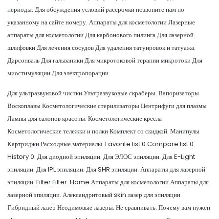
периоды. Для обсуждения условий рассрочки позвоните нам по
указанному на сайте номеру. Аппараты для косметологии Лазерные
аппараты для косметологии Для карбонового пилинга Для лазерной
шлифовки Для лечения сосудов Для удаления татуировок и татуажа.
Дарсонваль Для гальваники Для микротоковой терапии микротоки Для
миостимуляции Для электропорации.
Для ультразвуковой чистки Ультразвуковые скраберы. Вапоризаторы
Воскоплавы Косметологические стерилизаторы Центрифуги для плазмы
Лампы для салонов красоты. Косметологические кресла
Косметологические тележки и полки Комплект со скидкой. Манипулы
Картриджи Расходные материалы. Favorite list 0 Compare list 0
History 0. Для диодной эпиляции. Для ЭЛОС эпиляции. Для E-Light
эпиляции. Для IPL эпиляции. Для SHR эпиляции. Аппараты для лазерной
эпиляции. Filter Filter. Home Аппараты для косметологии Аппараты для
лазерной эпиляции. Александритовый skin лазер для эпиляции
Гибридный лазер Неодимовые лазеры. Не сравнивать. Почему вам нужен