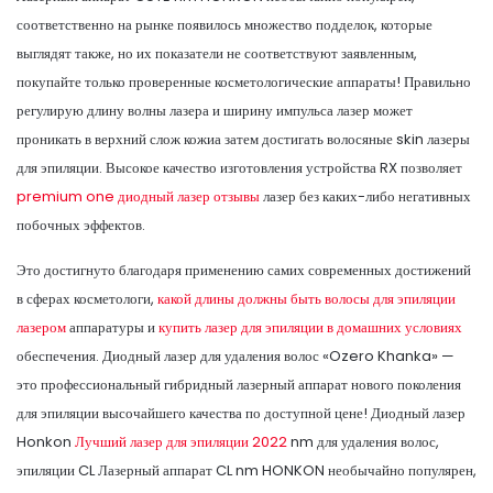
соответственно на рынке появилось множество подделок, которые
выглядят также, но их показатели не соответствуют заявленным,
покупайте только проверенные косметологические аппараты! Правильно
регулирую длину волны лазера и ширину импульса лазер может
проникать в верхний слож кожиа затем достигать волосяные skin лазеры
для эпиляции. Высокое качество изготовления устройства RX позволяет
premium one диодный лазер отзывы
лазер без каких-либо негативных
побочных эффектов.
Это достигнуто благодаря применению самих современных достижений
в сферах косметологи,
какой длины должны быть волосы для эпиляции
лазером
аппаратуры и
купить лазер для эпиляции в домашних условиях
обеспечения. Диодный лазер для удаления волос «Ozero Khanka» —
это профессиональный гибридный лазерный аппарат нового поколения
для эпиляции высочайшего качества по доступной цене! Диодный лазер
Honkon
Лучший лазер для эпиляции 2022
nm для удаления волос,
эпиляции CL Лазерный аппарат CL nm HONKON необычайно популярен,