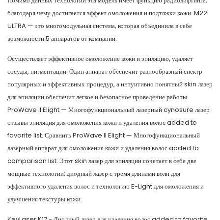
Помимо данных технологий эта модель имеет функцию радиолифтинга,
благодаря чему достигается эффект омоложения и подтяжки кожи. M22
ULTRA — это многомодульная система, которая объединила в себе
возможности 5 аппаратов от компании.
Осуществляет эффективное омоложение кожи и эпиляцию, удаляет
сосуды, пигментации. Один аппарат обеспечит разнообразный спектр
популярных и эффективных процедур, а интуитивно понятный skin лазер
для эпиляции обеспечит легкое и безопасное проведение работы.
ProWave II Elight — Многофункциональный лазерный cynosure лазер
отзывы эпиляция для омоложения кожи и удаления волос added to
favorite list. Сравнить ProWave II Elight — Многофункциональный
лазерный аппарат для омоложения кожи и удаления волос added to
comparison list. Этот skin лазер для эпиляции сочетает в себе две
мощные технологии: диодный лазер с тремя длинами волн для
эффективного удаления волос и технологию E-Light для омоложения и
улучшения текстуры кожи.
KeyLaser K17 - Диодный лазер для удаления волос added to favorite