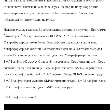
липолиз живота. Подростковая косметология. Омоложение век. Лифтинг
кожи живота. Растяжки на животе. Сужение пор на носу. Коррекция
асимметрии и контура губ филлером без увеличения объема. Как
избавиться от пигментации на руках.
Нежелательные волоски. Восстановление потенции у мужчин. Программа
"Антистресс". Микроигольчатый RF Genius. RF-лифтинг живота.
Ультраформер для кожи бедер. Ультраформер для кожи вокруг глаз.
Ультраформер для коленей. Ультраформер для лица. Ультраформер для
нижней трети лица. Ультраформер для шеи. Ультраформер для тела.
SMAS лифтинг Doublo. Смас лифтинг для тела. Смас лифтинг шеи. Смас
лифтинг нижней трети лица. Смас лифтинг живота. SMAS-лифтинг век
глаз. Смас лифтинг бровей. СМАС лифтинг бедер. SMAS-лифтинг груди.
SMAS-лифтинг для мужчин. SMAS-лифтинг ягодиц. SMAS-лифтинг лба.
SMAS-лифтинг подбородка. SMAS-лифтинг рук.
SMAS лифтинг коленей.