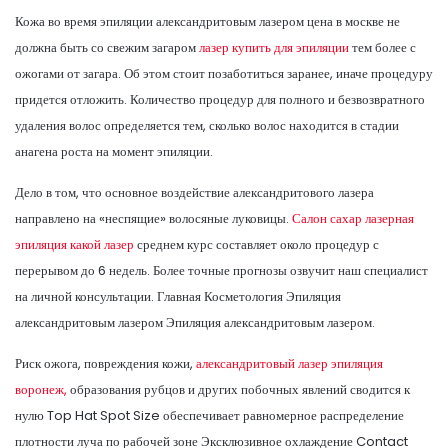
Кожа во время эпиляции александритовым лазером цена в москве не
должна быть со свежим загаром
лазер купить для эпиляции
тем более с
ожогами от загара. Об этом стоит позаботиться заранее, иначе процедуру
придется отложить. Количество процедур для полного и безвозвратного
удаления волос определяется тем, сколько волос находится в стадии
анагена роста на момент эпиляции.
Дело в том, что основное воздействие александритового лазера
направлено на «неспящие» волосяные луковицы.
Салон сахар лазерная
эпиляция какой лазер
среднем курс составляет около процедур с
перерывом до 6 недель. Более точные прогнозы озвучит наш специалист
на личной консультации. Главная Косметология Эпиляция
александритовым лазером Эпиляция александритовым лазером.
Риск ожога, повреждения кожи,
александритовый лазер эпиляция
воронеж,
образования рубцов и других побочных явлений сводится к
нулю Top Hat Spot Size обеспечивает равномерное распределение
плотности луча по рабочей зоне Эксклюзивное охлаждение Contact