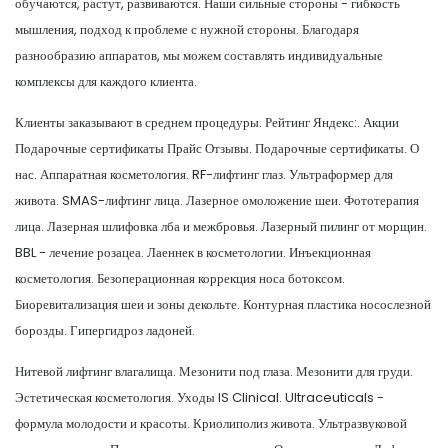
обучаются, растут, развиваются. Наши сильные стороны - гибкость
мышления, подход к проблеме с нужной стороны. Благодаря
разнообразию аппаратов, мы можем составлять индивидуальные
комплексы для каждого клиента.
Клиенты заказывают в среднем процедуры. Рейтинг Яндекс:. Акции
Подарочные сертификаты Прайс Отзывы. Подарочные сертификаты. О
нас. Аппаратная косметология. RF-лифтинг глаз. Ультраформер для
живота. SMAS-лифтинг лица. Лазерное омоложение шеи. Фототерапия
лица. Лазерная шлифовка лба и межбровья. Лазерный пилинг от морщин.
BBL - лечение розацеа. Лаеннек в косметологии. Инъекционная
косметология. Безоперационная коррекция носа ботоксом.
Биоревитализация шеи и зоны декольте. Контурная пластика носослезной
борозды. Гипергидроз ладоней.
Нитевой лифтинг влагалища. Мезонити под глаза. Мезонити для груди.
Эстетическая косметология. Уходы IS Clinical. Ultraceuticals -
формула молодости и красоты. Криолиполиз живота. Ультразвуковой