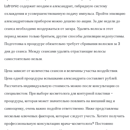
Lutronic содержит неодим и александрит, гибридную систему
охлаждения и усовершенствованную подачу импульса. Пройти эпиляцию
александритовым прибором можно дешево по акции. За две недели до
сеанса необходимо воздержаться от загара. Удалять волосы в этот
период можно только бритьем, другие способы депиляции недопустимы.
Подготовка к процедуре обязательно требует сбривания волосков за 3
дня до сеанса. Между сеансами удалять отрастающие волосы
самостоятельно нельзя.
Цена зависит от количества сеансов и величины участка воздействия.
Цена одной процедуры вспышками александрита составляет рублей.
Рассчитать индивидуальную стоимость можно после консультации со
специалистом. При выборе косметолога для контурной пластики -
процедуры, которая может значительно повлиять на внешний вид и
самооценку, очень важно подойти ответственно. Ниже представлены
несколько ключевых факторов, которые следует учесть. Хотите получить
профессиональную консультацию врача-косметолога? Постоянно