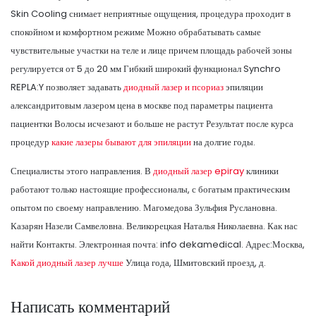
Skin Cooling снимает неприятные ощущения, процедура проходит в
спокойном и комфортном режиме Можно обрабатывать самые
чувствительные участки на теле и лице причем площадь рабочей зоны
регулируется от 5 до 20 мм Гибкий широкий функционал Synchro
REPLA:Y позволяет задавать
диодный лазер и псориаз
эпиляции
александритовым лазером цена в москве под параметры пациента
пациентки Волосы исчезают и больше не растут Результат после курса
процедур
какие лазеры бывают для эпиляции
на долгие годы.
Специалисты этого направления. В
диодный лазер epiray
клиники
работают только настоящие профессионалы, с богатым практическим
опытом по своему направлению. Магомедова Зульфия Руслановна.
Казарян Назели Самвеловна. Великорецкая Наталья Николаевна. Как нас
найти Контакты. Электронная почта: info dekamedical. Адрес:Москва,
Какой диодный лазер лучше
Улица года, Шмитовский проезд, д.
Написать комментарий