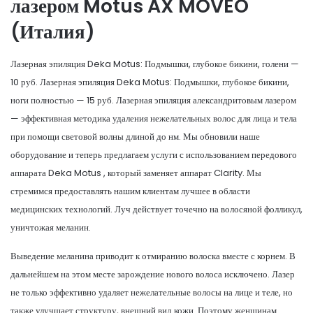
лазером Motus AX MOVEO
(Италия)
Лазерная эпиляция Deka Motus: Подмышки, глубокое бикини, голени —
10 руб. Лазерная эпиляция Deka Motus: Подмышки, глубокое бикини,
ноги полностью — 15 руб. Лазерная эпиляция александритовым лазером
— эффективная методика удаления нежелательных волос для лица и тела
при помощи световой волны длиной до нм. Мы обновили наше
оборудование и теперь предлагаем услуги с использованием передового
аппарата Deka Motus , который заменяет аппарат Clarity. Мы
стремимся предоставлять нашим клиентам лучшее в области
медицинских технологий. Луч действует точечно на волосяной фолликул,
уничтожая меланин.
Выведение меланина приводит к отмиранию волоска вместе с корнем. В
дальнейшем на этом месте зарождение нового волоса исключено. Лазер
не только эффективно удаляет нежелательные волосы на лице и теле, но
также улучшает структуру, внешний вид кожи. Поэтому женщинам