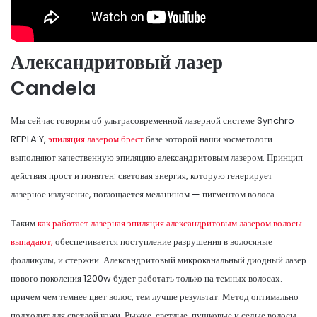
Александритовый лазер
Candela
Мы сейчас говорим об ультрасовременной лазерной системе Synchro
REPLA:Y,
эпиляция лазером брест
базе которой наши косметологи
выполняют качественную эпиляцию александритовым лазером. Принцип
действия прост и понятен: световая энергия, которую генерирует
лазерное излучение, поглощается меланином — пигментом волоса.
Таким
как работает лазерная эпиляция александритовым лазером волосы
выпадают,
обеспечивается поступление разрушения в волосяные
фолликулы, и стержни. Александритовый микроканальный диодный лазер
нового поколения 1200w будет работать только на темных волосах:
причем чем темнее цвет волос, тем лучше результат. Метод оптимально
подходит для светлой кожи. Рыжие, светлые, пушковые и седые волосы