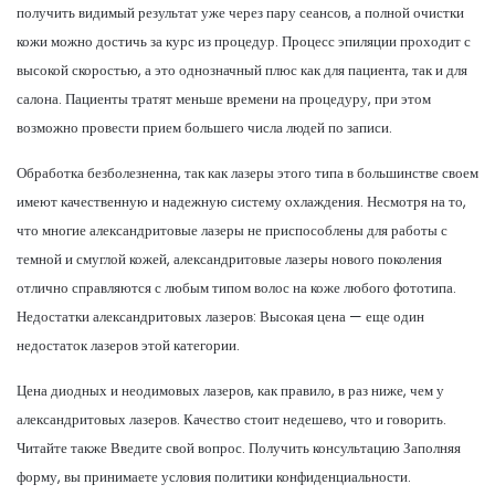
получить видимый результат уже через пару сеансов, а полной очистки
кожи можно достичь за курс из процедур. Процесс эпиляции проходит с
высокой скоростью, а это однозначный плюс как для пациента, так и для
салона. Пациенты тратят меньше времени на процедуру, при этом
возможно провести прием большего числа людей по записи.
Обработка безболезненна, так как лазеры этого типа в большинстве своем
имеют качественную и надежную систему охлаждения. Несмотря на то,
что многие александритовые лазеры не приспособлены для работы с
темной и смуглой кожей, александритовые лазеры нового поколения
отлично справляются с любым типом волос на коже любого фототипа.
Недостатки александритовых лазеров: Высокая цена — еще один
недостаток лазеров этой категории.
Цена диодных и неодимовых лазеров, как правило, в раз ниже, чем у
александритовых лазеров. Качество стоит недешево, что и говорить.
Читайте также Введите свой вопрос. Получить консультацию Заполняя
форму, вы принимаете условия политики конфиденциальности.