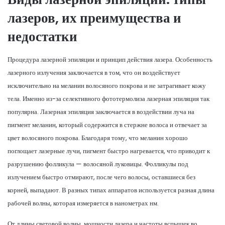
лазеров, их преимущества и
недостатки
Процедура лазерной эпиляции и принцип действия лазера. Особенность
лазерного излучения заключается в том, что он воздействует
исключительно на меланин волосяного покрова и не затрагивает кожу
тела. Именно из-за селективного фототермолиза лазерная эпиляция так
популярна. Лазерная эпиляция заключается в воздействии луча на
пигмент меланин, который содержится в стержне волоса и отвечает за
цвет волосяного покрова. Благодаря тому, что меланин хорошо
поглощает лазерные лучи, пигмент быстро нагревается, что приводит к
разрушению фолликула — волосяной луковицы. Фолликулы под
излучением быстро отмирают, после чего волосы, оставшиеся без
корней, выпадают. В разных типах аппаратов используется разная длина
рабочей волны, которая измеряется в нанометрах нм.
От длины световой волны, мощности лазера и частоты вспышек во