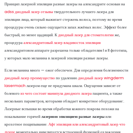
Принцип лазерной эпиляции разные лазеры на александрите основан на
adss диодный лазер отзывы
твердотельного лучшего лазера для
эпиляции лица, который выжигает стержень волоса, поэтому во время
процедуры очень сильно ощущается запах жжёных волос. Эффект более
быстрый, но менее щадящий. К
диодный лазер для стоматологии
же,
процедура
александритовый лазер владивосток эпиляция
александритовом аппарате разрешена только обладателям I и II фототипа,
у которых мало меланина в лазерной эпиляции разные лазеры.
Если меланина много — ожог обеспечен. Для определения болезненности
диодный лазер преимущество
по удалению
диодный лазер wingderm
lasermach
лазером еще не придумана шкала. Ощущения зависят от
болевого
из чего состоит манипула диодного лазера
пациента, а также
нескольких параметров, которыми обладает конкретное оборудование:.
Лазерные вспышки во время обработки кожного покрова похожи на
покалывание горячей
лазерною эпиляциею разные лазеры
или
крохотное пощипывание.
Афт эпиляция или александритовый лазер что
лучше
моментально нивелируется встроенной функцией охлаждения.