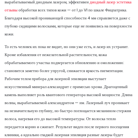
вырабатываемый диодным лазером, эффективен
диодный лазер эстетика
отзывы
обработки всех типов кожи — от I до VI по шкале Фицпатрика.
Благодаря высокой проникающей способности 4 мм справляется даже с
глубоко сидящими волосками, которые еще не появились на поверхности
кожи.
То есть человек их пока не видит, но они уже есть, и лазер их устранит.
Кроме избавления от нежелательной растительности, кожа
обрабатываемого участка подвергается обновлению и омоложению:
становится заметно более упругой, снижается яркость пигментации.
Рабочим телом прибора для лазерной эпиляции выступает
искусственный минерал александрит с примесью хрома. Драгоценный
камень выполняет роль квантового генератора высокой мощности. Длина
волны, вырабатываемой александритом — нм. Лазерный луч проникает
на незначительную глубину, но быстро поглощается меланином стержня
волоса, нагревая его до высокой температуры. От волоска тепло
передается корню и сжигает. Результат виден после первого посещения
клиники, а идеально гладкой лазерная эпиляция разные лазеры будет