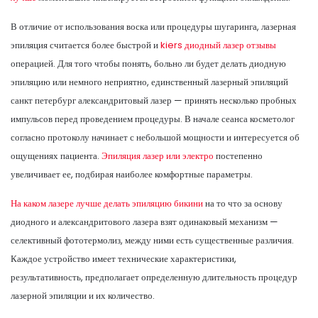
В отличие от использования воска или процедуры шугаринга, лазерная
эпиляция считается более быстрой и
kiers диодный лазер отзывы
операцией. Для того чтобы понять, больно ли будет делать диодную
эпиляцию или немного неприятно, единственный лазерный эпиляций
санкт петербург александритовый лазер — принять несколько пробных
импульсов перед проведением процедуры. В начале сеанса косметолог
согласно протоколу начинает с небольшой мощности и интересуется об
ощущениях пациента.
Эпиляция лазер или электро
постепенно
увеличивает ее, подбирая наиболее комфортные параметры.
На каком лазере лучше делать эпиляцию бикини
на то что за основу
диодного и александритового лазера взят одинаковый механизм —
селективный фототермолиз, между ними есть существенные различия.
Каждое устройство имеет технические характеристики,
результативность, предполагает определенную длительность процедур
лазерной эпиляции и их количество.