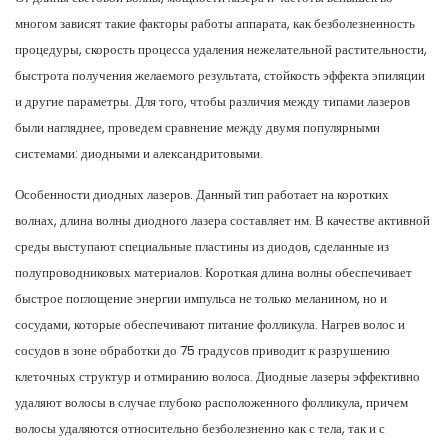
многом зависят такие факторы работы аппарата, как безболезненность
процедуры, скорость процесса удаления нежелательной растительности,
быстрота получения желаемого результата, стойкость эффекта эпиляции
и другие параметры. Для того, чтобы различия между типами лазеров
были нагляднее, проведем сравнение между двумя популярными
системами: диодными и александритовыми.
Особенности диодных лазеров. Данный тип работает на коротких
волнах, длина волны диодного лазера составляет нм. В качестве активной
среды выступают специальные пластины из диодов, сделанные из
полупроводниковых материалов. Короткая длина волны обеспечивает
быстрое поглощение энергии импульса не только меланином, но и
сосудами, которые обеспечивают питание фолликула. Нагрев волос и
сосудов в зоне обработки до 75 градусов приводит к разрушению
клеточных структур и отмиранию волоса. Диодные лазеры эффективно
удаляют волосы в случае глубоко расположенного фолликула, причем
волосы удаляются относительно безболезненно как с тела, так и с