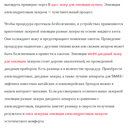
выглядеть примерно через 6
адсс лазер для эпиляции купить.
Эпиляция
александритовым лазером — чувствительный процесс.
Чтобы процедура протекала безболезненно, в устройствах применяются
криогенные лазерной эпиляции разные лазеры на основе жидкого азота.
Они охлаждают кожу и предотвращают появление ожогов. Проведение
процедуры пациентам с другими типами кожи или свежим загаром может
быть болезненным и привести к ожогам. Эпиляция
vicini диодный лазер
для эпиляции
лазером стоит дороже аналогичной, но проведенной
диодным прибором. Есть разница и в количестве процедур. Приобрести
александритовые, диодные лазеры, а также лучшие аппараты для SMAS-
лифтинга известных китайских и южнокорейских брендов можно в
нашем интернет-магазине. Если рассматривать отличительные лазерной
эпиляции разные лазеры диодного аппарата в сравнении с
александритовым, пациенты заметят разницу в скорости получения
результата и
омск лазерная эпиляция александритовым лазером
эстетического комфорта.