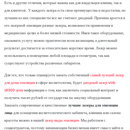
Есть и другие отличия, которые важны как для владельцев клиник, так и
для клиентов:. У каждого лазера есть свои преимущества и недостатки, но
лучшим из них специалисты все же считают диодный. Причина кроется в
его лазерной эпиляции разные лазеры, возможности применения в
медицинских целях и более низкой стоимости. Имея такое оборудование,
оказывать услугу можно практически всем желающим, а длительный
результат достигается за относительно короткое время. Лазер можно
использовать в помещении любой площади и геометрии, так как
существуют устройства различных габаритов.
Для тех, кто только планируете начать собственный
самый лучший лазер
для дома эпиляция
в сфере косметологии, будет
диодный лазер vob
dl300 цена
информация о том, как заключить социальный контракт и
получить тысяч рублей от государства на закупку оборудования.
Заказать современные и качественные
лучшие лазеры для эпиляции
лица
для оснащения косметологического кабинета, клиники или салона
красоты можно в нашей
лазер виды эпиляции.
Мы работаем с
соцконтрактом, поэтому начинающим бизнесменам имеет смысл зайти в