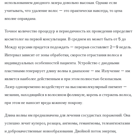
использованием диодного лазера довольно высокая. Однако если
учитывать, что удаление волос — это практически навсегда, то цена
вполне оправдана.
Точное количество процедур и периодичность их проведения определяет
косметолог на первой консультации. В среднем их может быть от 5 до
Между курсами придется подождать — перерыв составляет 2—9 недель.
Интервал зависит от зоны обработки, скорости отрастания волоса и
индивидуальных особенностей пациента. Устройство с диодными
пластинами генерирует длину волны в диапазоне — нм. Излучение — нм
является наиболее действенным и при этом полностью безопасным.
Лазер одновременно воздействует на высокомолекулярный пигмент —
меланин, находящийся в волосяном фолликуле, корень и стержень волоса,
при этом не наносит вреда кожному покрову.
Длина волны нм предназначена для лечения сосудистых поражений. Она
успешно лечит купероз, розацеа, ангиомы, гемангиомы, телеангиэктазии
и доброкачественные новообразования. Двойной поток энергии,