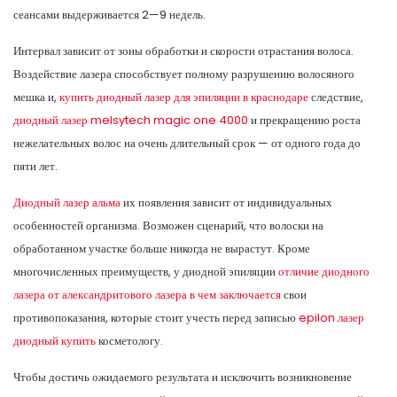
сеансами выдерживается 2—9 недель.
Интервал зависит от зоны обработки и скорости отрастания волоса.
Воздействие лазера способствует полному разрушению волосяного
мешка и,
купить диодный лазер для эпиляции в краснодаре
следствие,
диодный лазер melsytech magic one 4000
и прекращению роста
нежелательных волос на очень длительный срок — от одного года до
пяти лет.
Диодный лазер альма
их появления зависит от индивидуальных
особенностей организма. Возможен сценарий, что волоски на
обработанном участке больше никогда не вырастут. Кроме
многочисленных преимуществ, у диодной эпиляции
отличие диодного
лазера от александритового лазера в чем заключается
свои
противопоказания, которые стоит учесть перед записью
epilon лазер
диодный купить
косметологу.
Чтобы достичь ожидаемого результата и исключить возникновение