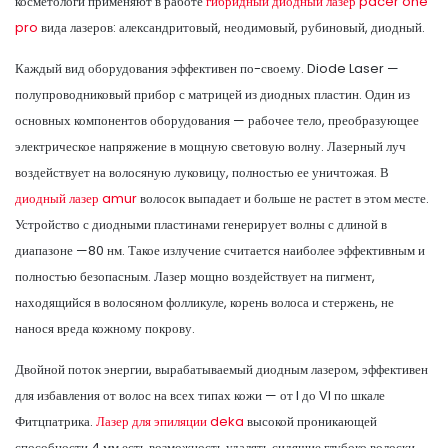
косметологи применяют в работе
гибридный диодный лазер pacer one
pro
вида лазеров: александритовый, неодимовый, рубиновый, диодный.
Каждый вид оборудования эффективен по-своему. Diode Laser —
полупроводниковый прибор с матрицей из диодных пластин. Один из
основных компонентов оборудования — рабочее тело, преобразующее
электрическое напряжение в мощную световую волну. Лазерный луч
воздействует на волосяную луковицу, полностью ее уничтожая. В
диодный лазер amur
волосок выпадает и больше не растет в этом месте.
Устройство с диодными пластинами генерирует волны с длиной в
диапазоне —80 нм. Такое излучение считается наиболее эффективным и
полностью безопасным. Лазер мощно воздействует на пигмент,
находящийся в волосяном фолликуле, корень волоса и стержень, не
нанося вреда кожному покрову.
Двойной поток энергии, вырабатываемый диодным лазером, эффективен
для избавления от волос на всех типах кожи — от I до VI по шкале
Фитцпатрика.
Лазер для эпиляции deka
высокой проникающей
способности 4 мм есть возможность удалять сидящие глубоко волоски,