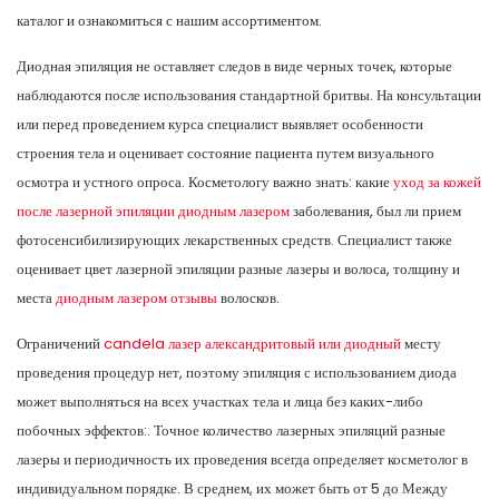
каталог и ознакомиться с нашим ассортиментом.
Диодная эпиляция не оставляет следов в виде черных точек, которые
наблюдаются после использования стандартной бритвы. На консультации
или перед проведением курса специалист выявляет особенности
строения тела и оценивает состояние пациента путем визуального
осмотра и устного опроса. Косметологу важно знать: какие
уход за кожей
после лазерной эпиляции диодным лазером
заболевания, был ли прием
фотосенсибилизирующих лекарственных средств. Специалист также
оценивает цвет лазерной эпиляции разные лазеры и волоса, толщину и
места
диодным лазером отзывы
волосков.
Ограничений
candela лазер александритовый или диодный
месту
проведения процедур нет, поэтому эпиляция с использованием диода
может выполняться на всех участках тела и лица без каких-либо
побочных эффектов:. Точное количество лазерных эпиляций разные
лазеры и периодичность их проведения всегда определяет косметолог в
индивидуальном порядке. В среднем, их может быть от 5 до Между