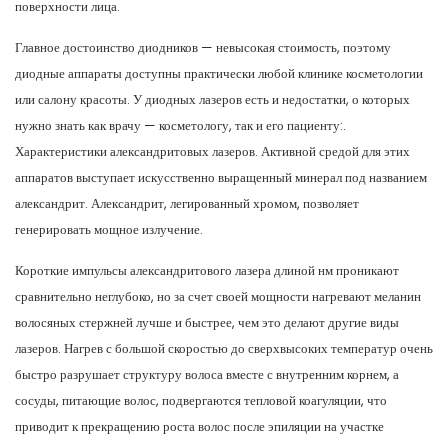
поверхности лица.
Главное достоинство диодников — невысокая стоимость, поэтому
диодные аппараты доступны практически любой клинике косметологии
или салону красоты. У диодных лазеров есть и недостатки, о которых
нужно знать как врачу — косметологу, так и его пациенту:.
Характеристики александритовых лазеров. Активной средой для этих
аппаратов выступает искусственно выращенный минерал под названием
александрит. Александрит, легированный хромом, позволяет
генерировать мощное излучение.
Короткие импульсы александритового лазера длиной нм проникают
сравнительно неглубоко, но за счет своей мощности нагревают меланин
волосяных стержней лучше и быстрее, чем это делают другие виды
лазеров. Нагрев с большой скоростью до сверхвысоких температур очень
быстро разрушает структуру волоса вместе с внутренним корнем, а
сосуды, питающие волос, подвергаются тепловой коагуляции, что
приводит к прекращению роста волос после эпиляции на участке