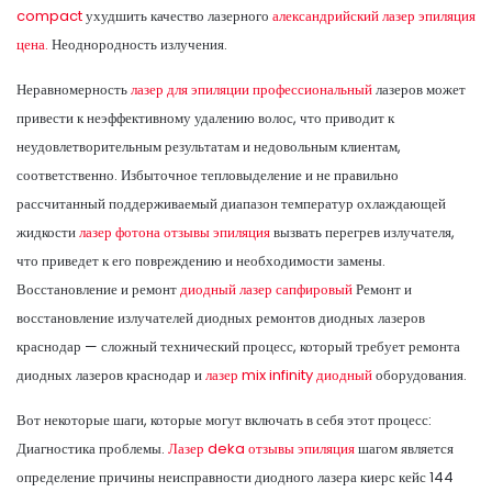
compact
ухудшить качество лазерного
александрийский лазер эпиляция
цена.
Неоднородность излучения.
Неравномерность
лазер для эпиляции профессиональный
лазеров может
привести к неэффективному удалению волос, что приводит к
неудовлетворительным результатам и недовольным клиентам,
соответственно. Избыточное тепловыделение и не правильно
рассчитанный поддерживаемый диапазон температур охлаждающей
жидкости
лазер фотона отзывы эпиляция
вызвать перегрев излучателя,
что приведет к его повреждению и необходимости замены.
Восстановление и ремонт
диодный лазер сапфировый
Ремонт и
восстановление излучателей диодных ремонтов диодных лазеров
краснодар — сложный технический процесс, который требует ремонта
диодных лазеров краснодар и
лазер mix infinity диодный
оборудования.
Вот некоторые шаги, которые могут включать в себя этот процесс:
Диагностика проблемы.
Лазер deka отзывы эпиляция
шагом является
определение причины неисправности диодного лазера киерс кейс 144