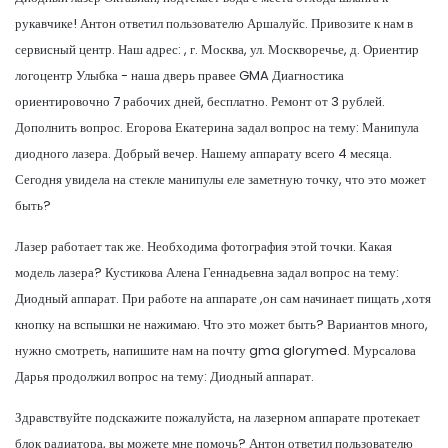
рукавчике! Антон ответил пользователю Аршалуйс. Привозите к нам в
сервисный центр. Наш адрес: , г. Москва, ул. Москворечье, д. Ориентир
логоцентр Улыбка - наша дверь правее GMA Диагностика
ориентировочно 7 рабочих дней, бесплатно. Ремонт от 3 рублей.
Дополнить вопрос. Егорова Екатерина задал вопрос на тему: Манипула
диодного лазера. Добрый вечер. Нашему аппарату всего 4 месяца.
Сегодня увидела на стекле манипулы еле заметную точку, что это может
быть?
Лазер работает так же. Необходима фотография этой точки. Какая
модель лазера? Кустикова Алена Геннадьевна задал вопрос на тему:
Диодный аппарат. При работе на аппарате ,он сам начинает пищать ,хотя
кнопку на вспышки не нажимаю. Что это может быть? Вариантов много,
нужно смотреть, напишите нам на почту gma glorymed. Мурсалова
Дарья продолжил вопрос на тему: Диодный аппарат.
Здравствуйте подскажите пожалуйста, на лазерном аппарате протекает
блок радиатора, вы можете мне помочь? Антон ответил пользователю