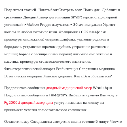
Поделиться статьей:. Читать блог Смотреть влог. Поиск для:. Добавить к
сравнению. Диодный лазер для эпиляции Smart версия стационарной
установки In-Motion Ресурс излучателя - 30 млн импульсов Удаляет
волосы на любом фототипе кожи. Фракционная СО2 платформа
процедуры омоложения; лазерная шлифовка, удаление родинок и
бородавок; устранение шрамов и рубцов; устранение растяжек и
морщин; борьба с расширенными порами; интимное омоложение и
пластика; процедуры стоматологического назначения.
Физиотерапевтический аппарат Реабилитация Спортивная медицина
Эстетическая медицина Женское здоровье. Как к Вам обращаться?
Предпочитаю сообщения
диодный медицинский лазер
WhatsApp.
Предпочитаю сообщения в Telegram. Выберите нужную Вам услугу
Fg2000d диодный лазер цена
услугу и нажимая на кнопку вы
принимаете условия пользовательского соглашения.
Оставьте номер Специалисты свяжутся с вами в течение 5 минут. Что-то