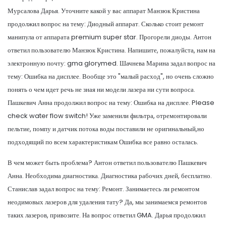
Мурсалова Дарья. Уточните какой у вас аппарат Манзюк Кристина
продолжил вопрос на тему: Диодный аппарат. Сколько стоит ремонт
манипула от аппарата premium super star. Прогорели диоды. Антон
ответил пользователю Манзюк Кристина. Напишите, пожалуйста, нам на
электронную почту: gma glorymed. Шачнева Марина задал вопрос на
тему: Ошибка на дисплее. Вообще это "малый расход", но очень сложно
понять о чем идет речь не зная ни модели лазера ни сути вопроса.
Пашкевич Анна продолжил вопрос на тему: Ошибка на дисплее. Please
check water flow switch! Уже заменили фильтра, отремонтировали
пельтие, помпу и датчик потока воды поставили не оригинальный,но
подходящий по всем характеристикам Ошибка все равно осталась.
В чем может быть проблема? Антон ответил пользователю Пашкевич
Анна. Необходима диагностика. Диагностика рабочих дней, бесплатно.
Станислав задал вопрос на тему: Ремонт. Занимаетесь ли ремонтом
неодимовых лазеров для удаления тату? Да, мы занимаемся ремонтов
таких лазеров, привозите. На вопрос ответил GMA. Дарья продолжил