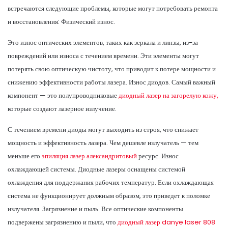
встречаются следующие проблемы, которые могут потребовать ремонта
и восстановления: Физический износ.
Это износ оптических элементов, таких как зеркала и линзы, из-за
повреждений или износа с течением времени. Эти элементы могут
потерять свою оптическую чистоту, что приводит к потере мощности и
снижению эффективности работы лазера. Износ диодов. Самый важный
компонент — это полупроводниковые
диодный лазер на загорелую кожу,
которые создают лазерное излучение.
С течением времени диоды могут выходить из строя, что снижает
мощность и эффективность лазера. Чем дешевле излучатель — тем
меньше его
эпиляция лазер александритовый
ресурс. Износ
охлаждающей системы. Диодные лазеры оснащены системой
охлаждения для поддержания рабочих температур. Если охлаждающая
система не функционирует должным образом, это приведет к поломке
излучателя. Загрязнение и пыль. Все оптические компоненты
подвержены загрязнению и пыли, что
диодный лазер danye laser 808