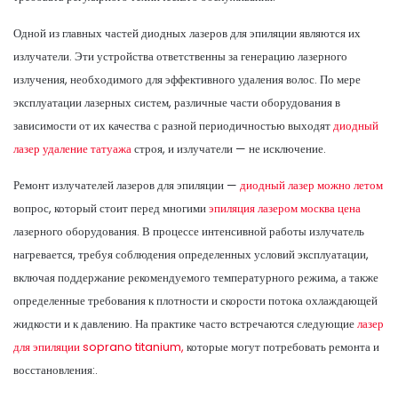
Одной из главных частей диодных лазеров для эпиляции являются их
излучатели. Эти устройства ответственны за генерацию лазерного
излучения, необходимого для эффективного удаления волос. По мере
эксплуатации лазерных систем, различные части оборудования в
зависимости от их качества с разной периодичностью выходят
диодный
лазер удаление татуажа
строя, и излучатели — не исключение.
Ремонт излучателей лазеров для эпиляции —
диодный лазер можно летом
вопрос, который стоит перед многими
эпиляция лазером москва цена
лазерного оборудования. В процессе интенсивной работы излучатель
нагревается, требуя соблюдения определенных условий эксплуатации,
включая поддержание рекомендуемого температурного режима, а также
определенные требования к плотности и скорости потока охлаждающей
жидкости и к давлению. На практике часто встречаются следующие
лазер
для эпиляции soprano titanium,
которые могут потребовать ремонта и
восстановления:.