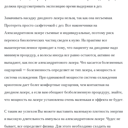
должна предусматривать экспозицию время выдержки в дез.
Замачивать насадку диодного лазера нельзя, так как она несъемная.
Протереть просто салфеточкой с дез. Все наконечники на
Александритовом лазере съемные и индивидуальные, поэтому риск
переноса биологических частиц сведен к нулю. На практике все
вышеперечисленное приводит к тому, что пациенту на диоднике надо
минимум процедур, а волосы иногда все равно остаются, активно не
выпадают, как после александритового лазера. Что касается болезненных
ощущений — болезненность определяет не тип лазера, а мощность и
система охлаждения. При одинаковой мощности система охлаждения
криогеном дает более комфортные ощущения, чем контактная на
диодном лазере, а если вам обещают безболезненную процедуру, знайте,
что мощность на лазере установлена очень маленькая и эффекта не будет.
С таким же успехом Вы можете выставить маленькую плотность энергии
и высокую длительность импульса на александритовом лазере. Чудес не
бывает, все определяет физика. Для этого необходимо сходить на