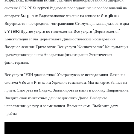
возрастных изменений вульвы Удаление новообразований на лазерной
системе СО2 RE Surgical Радиоволновое удаление новообразований на
аппарате Surgitron Радиоволновое лечение на аппарате Surgitron
Внутриматочное средство контрацепции Стимуляция мышц тазового дна
Emsella Другие услуги по гинекологии. Все услуги "Дерматология"
Консультация врача-дерматолога Диагностические исследования
Лазерное лечение Трихология. Все услуги "Физиотерапия" Консультация
врача-физиотерапевта Аппаратная физиотерапия Эстетическая
физиотерапия.
Все услуги "УЗИ диагностика" Ультразвуковые исследования. Лазерная
система VBeam Prima нм Удаление гемангиом. Мы на карте. Запись на
прием. Смотреть на Яндекс. Запланировать визит в клинику Направление.
Введите свои контактные данные для связи Далее. Выберите
направление, услугу и время записи. Время приема. Выберите дату
приёма.