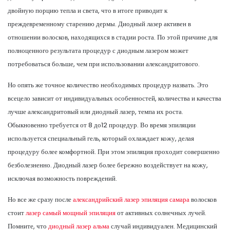
двойную порцию тепла и света, что в итоге приводит к
преждевременному старению дермы. Диодный лазер активен в
отношении волосков, находящихся в стадии роста. По этой причине для
полноценного результата процедур с диодным лазером может
потребоваться больше, чем при использовании александритового.
Но опять же точное количество необходимых процедур назвать. Это
всецело зависит от индивидуальных особенностей, количества и качества
лучше александритовый или диодный лазер, темпа их роста.
Обыкновенно требуется от 8 до12 процедур. Во время эпиляции
используется специальный гель, который охлаждает кожу, делая
процедуру более комфортной. При этом эпиляция проходит совершенно
безболезненно. Диодный лазер более бережно воздействует на кожу,
исключая возможность повреждений.
Но все же сразу после
александрийский лазер эпиляция самара
волосков
стоит
лазер самый мощный эпиляция
от активных солнечных лучей.
Помните, что
диодный лазер альма
случай индивидуален. Медицинский