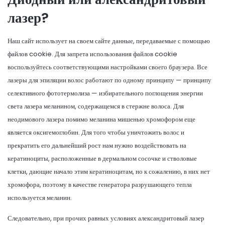
лазер?
Наш сайт использует на своем сайте данные, передаваемые с помощью
файлов cookie. Для запрета использования файлов cookie
воспользуйтесь соответствующими настройками своего браузера. Все
лазеры для эпиляции волос работают по одному принципу — принципу
селективного фототермолиза — избирательного поглощения энергии
света лазера меланином, содержащемся в стержне волоса. Для
неодимового лазера помимо меланина мишенью хромофором еще
является оксигемоглобин. Для того чтобы уничтожить волос и
прекратить его дальнейший рост нам нужно воздействовать на
кератиноциты, расположенные в дермальном сосочке и стволовые
клетки, дающие начало этим кератиноцитам, но к сожалению, в них нет
хромофора, поэтому в качестве генератора разрушающего тепла
используется меланин.
Следовательно, при прочих равных условиях александритовый лазер