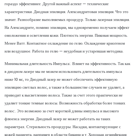
гораздо эффективнее. Другой важный аспект — технические
характеристики. Диодная эпиляция. Александритовая эпиляция. Что это
значит. Разнообразие выполняемых процедур. Только лазерная эпиляция.
На Александрите, помимо эпиляции, мы одновременно получаем эффект
омоложения и осветления кожи. Плотность энергии. Пиковая мощность.
Менее Ватт. Контактное охлаждение по гелю. Охлаждение криогеном
или воздушное. Работа по гелю — неудобная и устаревшая методика.
Минимальная длительность Импульса:. Влияет на эффективность. Так как
в диодном лазере мы не можем использовать длительность импульса
ниже 10 мс, то Диодный лазер не может обеспечить эффективную
эпиляцию светлых волос, а также в большинстве случаев не удаляет, а
приводит к высветлению волоса. Также за счет этого практически не
удаляет тонкие темные волосы. Возможность обработки более тонких
волос:. Это возможно за счет короткой длины импульса и высокого
флюенса энергии. Диодный лазер не может работать на таких
параметрах. Стерильность процедуры. Насадки, контактирующие с
кожей пациента, например в области бикини и т. Хорошая дезинфекция