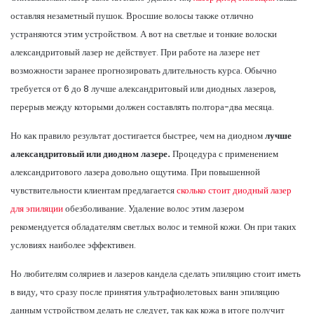
оставляя незаметный пушок. Вросшие волосы также отлично
устраняются этим устройством. А вот на светлые и тонкие волоски
александритовый лазер не действует. При работе на лазере нет
возможности заранее прогнозировать длительность курса. Обычно
требуется от 6 до 8 лучше александритовый или диодных лазеров,
перерыв между которыми должен составлять полтора-два месяца.
Но как правило результат достигается быстрее, чем на диодном
лучше
александритовый или диодном лазере.
Процедура с применением
александритового лазера довольно ощутима. При повышенной
чувствительности клиентам предлагается
сколько стоит диодный лазер
для эпиляции
обезболивание. Удаление волос этим лазером
рекомендуется обладателям светлых волос и темной кожи. Он при таких
условиях наиболее эффективен.
Но любителям соляриев и лазеров кандела сделать эпиляцию стоит иметь
в виду, что сразу после принятия ультрафиолетовых ванн эпиляцию
данным устройством делать не следует, так как кожа в итоге получит