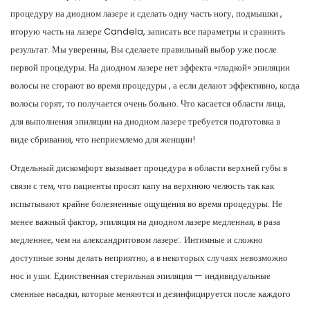
процедуру на диодном лазере и сделать одну часть ногу, подмышки ,
вторую часть на лазере Candela, записать все параметры и сравнить
результат. Мы уверенны, Вы сделаете правильный выбор уже после
первой процедуры. На диодном лазере нет эффекта «гладкой» эпиляции
волосы не сгорают во время процедуры , а если делают эффективно, когда
волосы горят, то получается очень больно. Что касается области лица,
для выполнения эпиляции на диодном лазере требуется подготовка в
виде сбривания, что неприемлемо для женщин!
Отдельный дискомфорт вызывает процедура в области верхней губы в
связи с тем, что пациенты просят капу на верхнюю челюсть так как
испытывают крайне болезненные ощущения во время процедуры. Не
менее важный фактор, эпиляция на диодном лазере медленная, в раза
медленнее, чем на александритовом лазере:. Интимные и сложно
доступные зоны делать неприятно, а в некоторых случаях невозможно
нос и уши. Единственная стерильная эпиляция — индивидуальные
сменные насадки, которые меняются и дезинфицируется после каждого